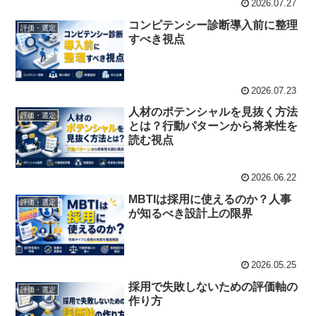
2026.07.27
コンピテンシー診断導入前に整理
評価・選定
すべき視点
2026.07.23
人材のポテンシャルを見抜く方法
評価・選定
とは？行動パターンから将来性を
読む視点
2026.06.22
MBTIは採用に使えるのか？人事
評価・選定
が知るべき設計上の限界
2026.05.25
採用で失敗しないための評価軸の
評価・選定
作り方