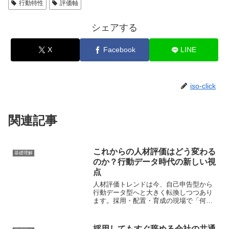
行動特性
評価軸
シェアする
X
Facebook
LINE
iso-click
関連記事
これからの人材評価はどう変わる
基礎理解
のか？行動データ時代の新しい視
点
人材評価トレンドは今、自己申告型から
行動データ型へと大きく転換しつつあり
ます。採用・配置・育成の現場で「何を
評価するか」の軸がどう変化しているの
か、実務的な視点から整理します。
採用してもすぐ辞める会社の共通