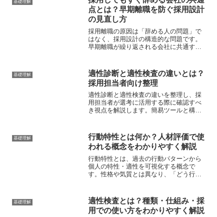
基礎理解
点とは？早期離職を防ぐ採用設計
の見直し方
採用離職の原因は「辞める人の問題」で
はなく、採用設計の構造的な問題です。
早期離職が繰り返される会社に共通する3
つの課題と、入口から見直すべき採用設
計のポイントをわかりやすく解説しま
す。
適性診断と適性検査の違いとは？
基礎理解
採用担当者向け整理
適性診断と適性検査の違いを整理し、採
用担当者が選考に活用する際に確認すべ
き視点を解説します。簡易ツールと構造
化検査の違いを理解し、自社に合った活
用方法を検討する参考にしてください。
行動特性とは何か？人材評価で使
基礎理解
われる概念をわかりやすく解説
行動特性とは、過去の行動パターンから
個人の特性・適性を可視化する概念で
す。性格や気質とは異なり、「どう行動
してきたか」を評価の起点にします。採
用・配属・育成で行動特性がどう使われ
るのか、コンピテンシーとの関係も含め
適性検査とは？種類・仕組み・採
基礎理解
て整理します。
用での使い方をわかりやすく解説