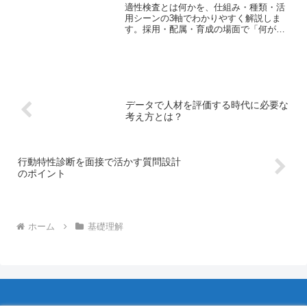
適性検査とは何かを、仕組み・種類・活
用シーンの3軸でわかりやすく解説しま
す。採用・配属・育成の場面で「何がわ
かり、何がわからないか」を整理するこ
とで、検査の正しい使い方と限界が理解
できます。人事・採用担当者が現場で判
断するための基礎知識をまとめました。
データで人材を評価する時代に必要な
考え方とは？
行動特性診断を面接で活かす質問設計
のポイント
ホーム
基礎理解